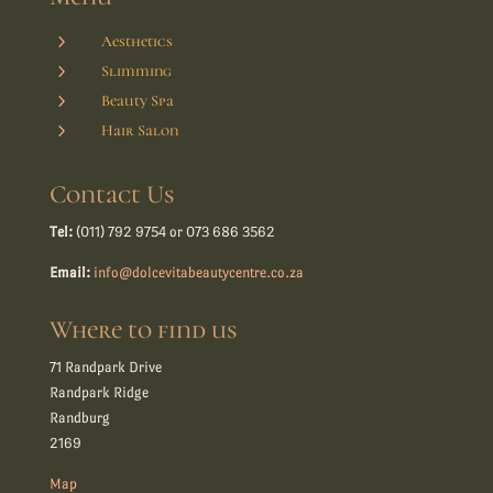
5
Aesthetics
5
Slimming
5
Beauty Spa
5
Hair Salon
Contact Us
Tel:
(011) 792 9754 or 073 686 3562
Email:
info@dolcevitabeautycentre.co.za
Where to find us
71 Randpark Drive
Randpark Ridge
Randburg
2169
Map