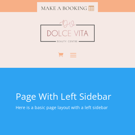
MAKE A BOOKING
Page With Left Sidebar
Here is a basic page layout with a left sidebar